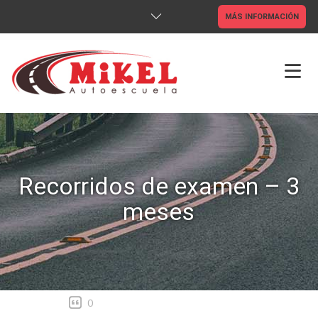
MÁS INFORMACIÓN
INICIO
TIENDA ONLINE
Recorridos de examen – 3
CLASES ONLINE
meses
CARNETS
CAP
ADR
0