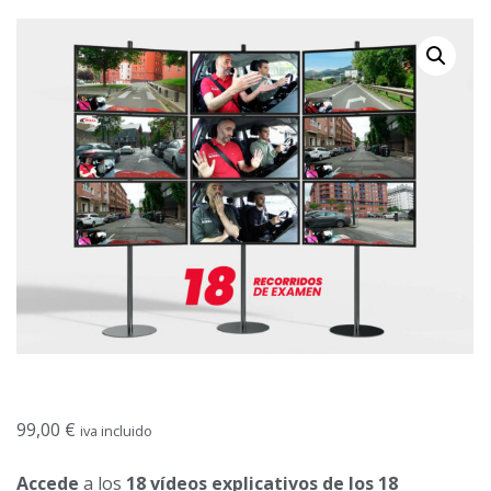
CURSOS
CALENDARIO DE CURSOS
EXÁMENES
TEST ONLINE
CARNETS POR PUNTOS
EMPRESAS
TACÓGRAFO
BLOG
99,00
€
iva incluido
Accede
a los
18 vídeos explicativos de los 18