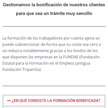
CURSOS
Gestionamos la bonificación de nuestros clientes
para que sea un trámite muy sencillo
CALENDARIO DE CURSOS
EXÁMENES
TEST ONLINE
La formación de los trabajadores por cuenta ajena se
puede subvencionar de forma que su coste sea cero o
CARNETS POR PUNTOS
se reduzca notablemente gracias a los fondos de los
que disponen las empresas en la FUNDAE (Fundación
EMPRESAS
Estatal para la Formación en el Empleo) (antigua
Fundación Tripartita).
TACÓGRAFO
BLOG
¿EN QUÉ CONSISTE LA FORMACIÓN BONIFICADA?