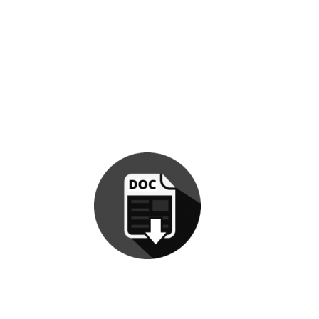
Te ayudamos a gestionar
los fondos FUNDAE
llámanos al
94 426 34 34
CONTRATO
ENCOMIENDA