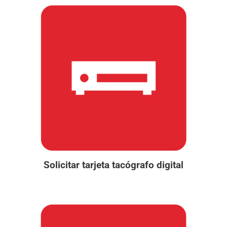
CURSOS
CALENDARIO DE CURSOS
EXÁMENES
TEST ONLINE
CARNETS POR PUNTOS
EMPRESAS
TACÓGRAFO
Solicitar tarjeta tacógrafo digital
BLOG