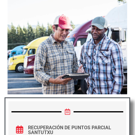
CURSOS
CALENDARIO DE CURSOS
EXÁMENES
TEST ONLINE
CARNETS POR PUNTOS
EMPRESAS
TACÓGRAFO
BLOG
RECUPERACIÓN DE PUNTOS PARCIAL
SANTUTXU