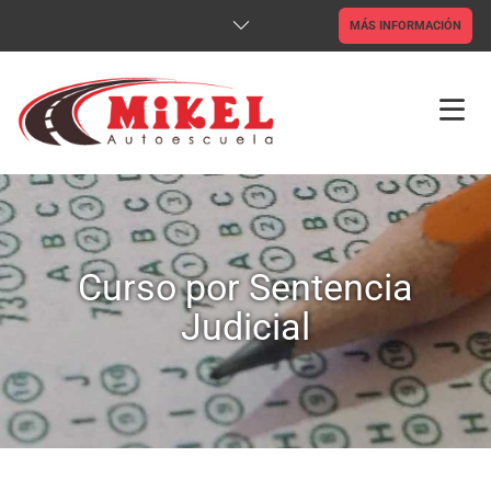
MÁS INFORMACIÓN
INICIO
TIENDA ONLINE
Curso por Sentencia
CLASES ONLINE
Judicial
CARNETS
CAP
ADR