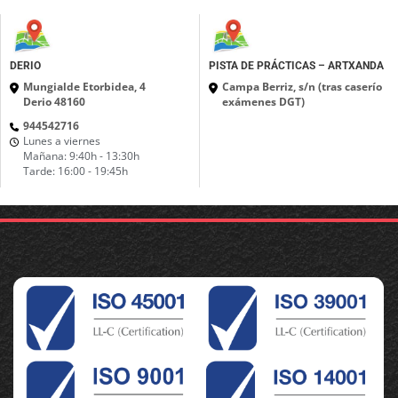
DERIO
PISTA DE PRÁCTICAS – ARTXANDA
Mungialde Etorbidea, 4
Campa Berriz, s/n (tras caserío
Derio 48160
exámenes DGT)
944542716
Lunes a viernes
Mañana: 9:40h - 13:30h
Tarde: 16:00 - 19:45h