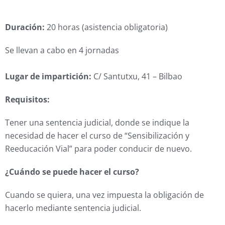
CURSOS
Duración:
20 horas (asistencia obligatoria)
CALENDARIO DE CURSOS
Se llevan a cabo en 4 jornadas
EXÁMENES
Lugar de impartición:
C/ Santutxu, 41 – Bilbao
TEST ONLINE
Requisitos:
CARNETS POR PUNTOS
Tener una sentencia judicial, donde se indique la
EMPRESAS
necesidad de hacer el curso de “Sensibilización y
TACÓGRAFO
Reeducación Vial” para poder conducir de nuevo.
BLOG
¿Cuándo se puede hacer el curso?
Cuando se quiera, una vez impuesta la obligación de
hacerlo mediante sentencia judicial.