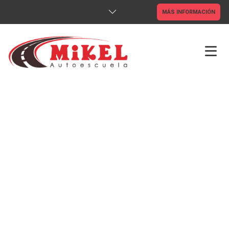
MÁS INFORMACIÓN
INICIO
TIENDA ONLINE
CLASES ONLINE
CARNETS
CAP
ADR