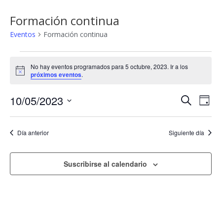
CURSOS
Formación continua
CALENDARIO DE CURSOS
Eventos
Formación continua
EXÁMENES
Eventos en 5 octubre, 202
No hay eventos programados para 5 octubre, 2023. Ir a los
Aviso
TEST ONLINE
próximos eventos
.
Nave
10/05/2023
CARNETS POR PUNTOS
Buscar
Na
Día
Selecciona
de
de
EMPRESAS
la
Día anterior
Siguiente día
búsq
fecha.
vis
TACÓGRAFO
y
de
Suscribirse al calendario
BLOG
vista
Ev
de