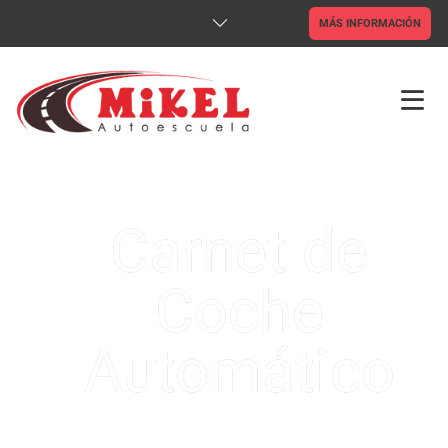
MÁS INFORMACIÓN
INICIO
TIENDA ONLINE
Carnet de
CLASES ONLINE
Coche
CARNETS
Automático
CAP
ADR